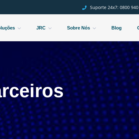
Suporte 24x7:
0800 940
luções
JRC
Sobre Nós
Blog
rceiros