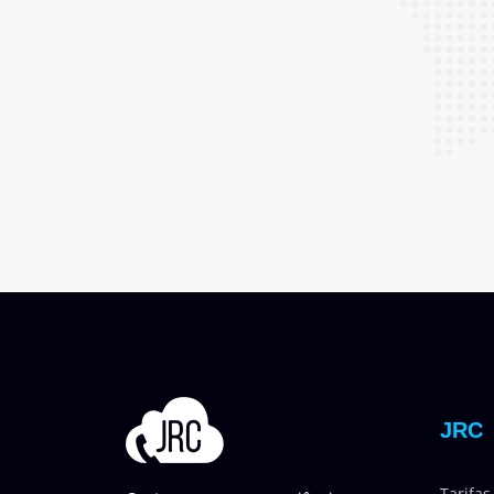
JRC
Tarifas