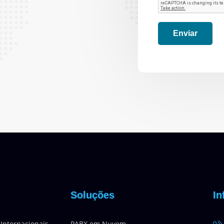
Enviar
Soluções
In
 Internacionais
PABX em Nuvem