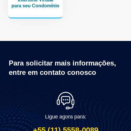
para seu Condomínio
multiatendimento, multiatendimento whatsapp, whatsapp multiatendimento, plataforma multi atendimento whatsapp, plataforma multi, whatsapp business, como fazer multiatendimento
Para solicitar mais informações,
entre em contato conosco
Ligue agora para:
+55 (11) 5558-0089