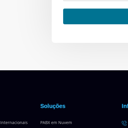
Soluções
In
 Internacionais
PABX em Nuvem