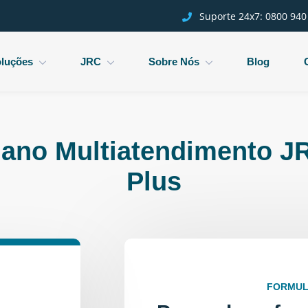
Suporte 24x7:
0800 940
luções
JRC
Sobre Nós
Blog
lano Multiatendimento J
Plus
FORMUL