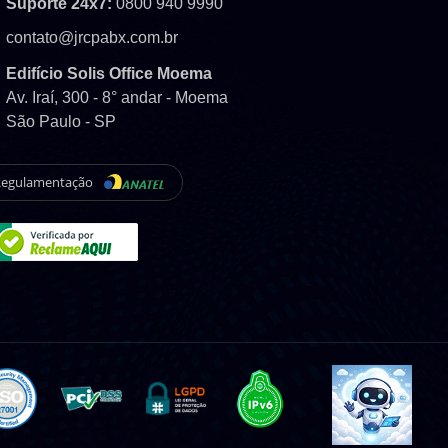
Suporte 24x7:
0800 940 9990
contato@jrcpabx.com.br
Edifício Solis Office Moema
Av. Iraí, 300 - 8° andar - Moema
São Paulo - SP
Regulamentação