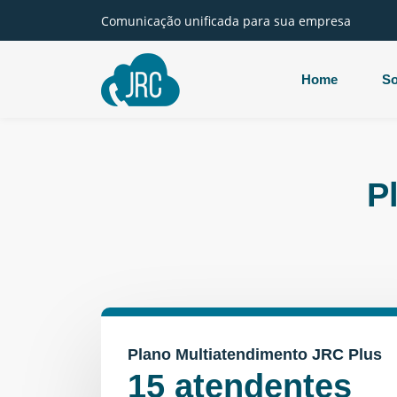
Comunicação unificada para sua empresa
Home
So
P
Plano Multiatendimento JRC Plus
15 atendentes